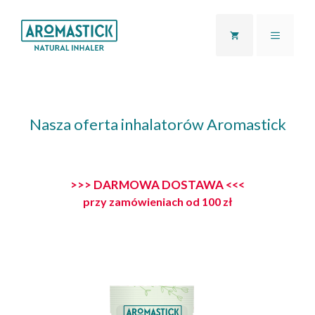
Przejdź
do
MENU
treści
Nasza oferta inhalatorów Aromastick
>>> DARMOWA DOSTAWA <<<
przy zamówieniach od 100 zł