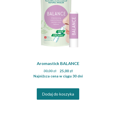
Aromastick BALANCE
Pierwotna
Aktualna
30,00
zł
25,00
zł
cena
cena
Najniższa cena w ciągu 30 dni
wynosiła:
wynosi:
30,00 zł.
25,00 zł.
Dodaj do koszyka