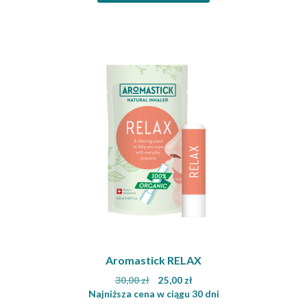
Aromastick RELAX
Pierwotna
Aktualna
30,00
zł
25,00
zł
cena
cena
Najniższa cena w ciągu 30 dni
wynosiła:
wynosi: