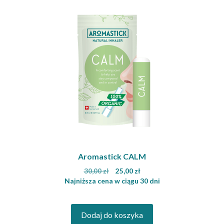
Aromastick CALM
Pierwotna
Aktualna
30,00
zł
25,00
zł
cena
cena
Najniższa cena w ciągu 30 dni
wynosiła:
wynosi:
30,00 zł.
25,00 zł.
Dodaj do koszyka