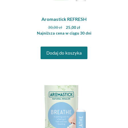
Aromastick REFRESH
Pierwotna
Aktualna
30,00
zł
25,00
zł
cena
cena
Najniższa cena w ciągu 30 dni
wynosiła:
wynosi:
30,00 zł.
25,00 zł.
Dodaj do koszyka