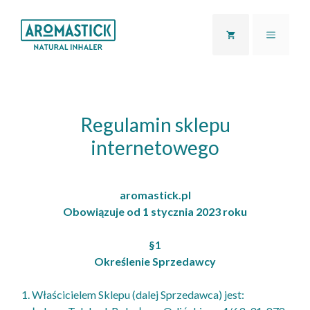
Przejdź
do
MENU
treści
Regulamin sklepu
internetowego
aromastick.pl
Obowiązuje od 1 stycznia 2023 roku
§1
Określenie Sprzedawcy
Właścicielem Sklepu (dalej Sprzedawca) jest: