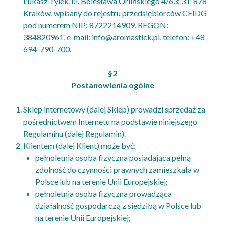
Łukasz Tylek, ul. Bolesława Orlińskiego 4/63; 31-878
Kraków, wpisany do rejestru przedsiębiorców CEIDG
pod numerem NIP: 8722214909, REGON:
384820961, e-mail: info@aromastick.pl, telefon: +48
694-790-700.
§2
Postanowienia ogólne
Sklep internetowy (dalej Sklep) prowadzi sprzedaż za
pośrednictwem Internetu na podstawie niniejszego
Regulaminu (dalej Regulamin).
Klientem (dalej Klient) może być:
pełnoletnia osoba fizyczna posiadająca pełną
zdolność do czynności prawnych zamieszkała w
Polsce lub na terenie Unii Europejskiej;
pełnoletnia osoba fizyczna prowadząca
działalność gospodarczą z siedzibą w Polsce lub
na terenie Unii Europejskiej;