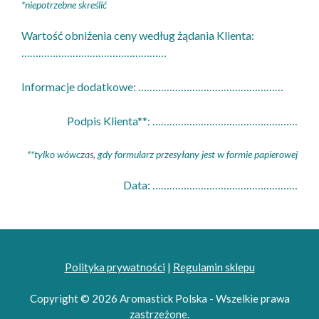
*niepotrzebne skreślić
Wartość obniżenia ceny według żądania Klienta:
……………………………………………
Informacje dodatkowe: ……………………………………………
Podpis Klienta**: ……………………………………………
**tylko wówczas, gdy formularz przesyłany jest w formie papierowej
Data: ……………………………………………
Polityka prywatności
|
Regulamin sklepu
Dodano do koszyka.
Kasa
Copyright © 2026 Aromastick Polska - Wszelkie prawa
0 produktów -
0,00
zł
zastrzeżone.