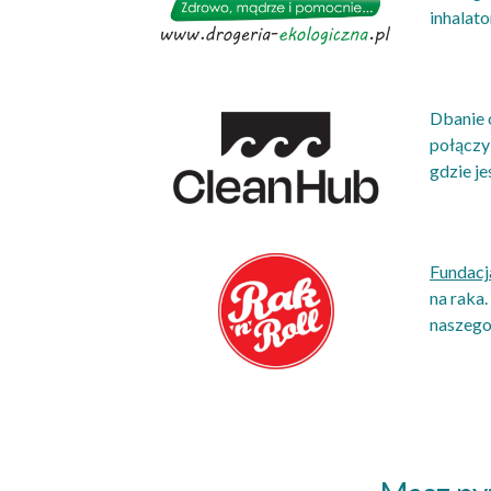
inhalato
Dbanie o
połączyl
gdzie je
Fundacja
na raka
naszego