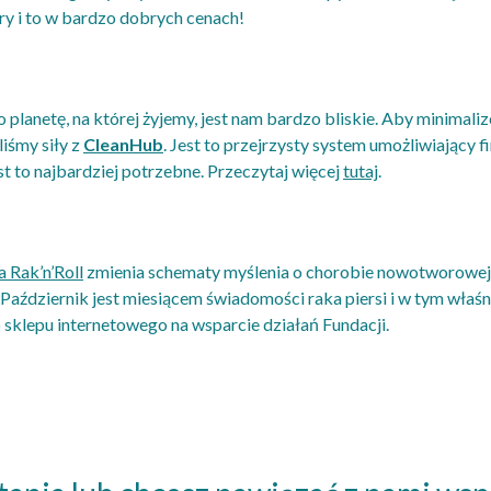
ry i to w bardzo dobrych cenach!
 planetę, na której żyjemy, jest nam bardzo bliskie. Aby minimal
iśmy siły z
CleanHub
. Jest to przejrzysty system umożliwiający
st to najbardziej potrzebne. Przeczytaj więcej
tutaj
.
 Rak’n’Roll
zmienia schematy myślenia o chorobie nowotworowej i
. Październik jest miesiącem świadomości raka piersi i w tym wł
 sklepu internetowego na wsparcie działań Fundacji.