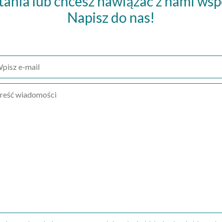
tania lub chcesz nawiązać z nami wsp
Napisz do nas!