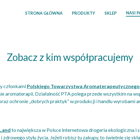
NASI 
STRONA GŁÓWNA
PRODUKTY
SKLEP
Zobacz z kim współpracujemy
y członkami
Polskiego Towarzystwa Aromaterapeutycznego
nie aromaterapii. Działalność PTA polega przede wszystkim na w
oraz ochronie „dobrych praktyk” w produkcji i handlu wyrobami 
 Land
to największa w Polsce internetowa drogeria ekologiczna i 
 i zdrowego stylu życia. Jeżeli robisz tu zakupy, to świetnie się 