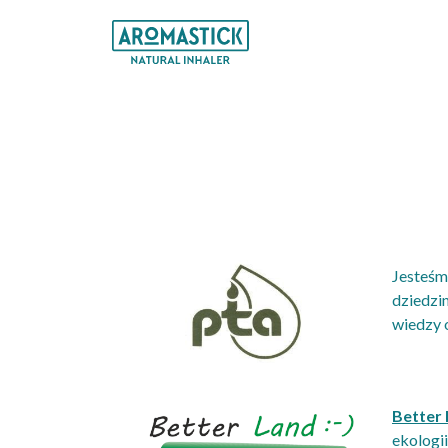
Przejdź
do
treści
Jesteśm
dziedzi
wiedzy 
Better
ekologii