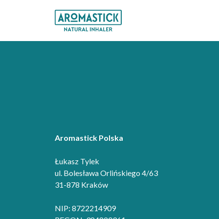
Przejdź
do
treści
Aromastick Polska
Łukasz Tylek
ul. Bolesława Orlińskiego 4/63
31-878 Kraków
NIP: 8722214909