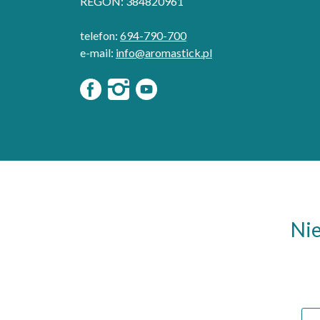
REGON: 384820961
telefon:
694-790-700
e-mail:
info@aromastick.pl
Nie