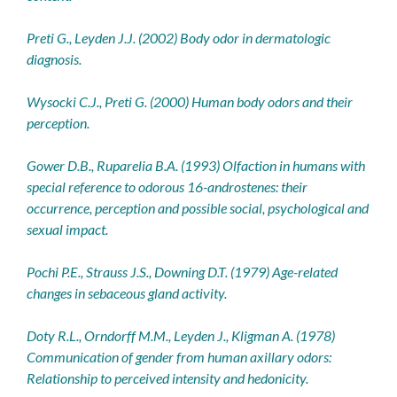
Preti G., Leyden J.J. (2002) Body odor in dermatologic
diagnosis.
Wysocki C.J., Preti G. (2000) Human body odors and their
perception.
Gower D.B., Ruparelia B.A. (1993) Olfaction in humans with
special reference to odorous 16-androstenes: their
occurrence, perception and possible social, psychological and
sexual impact.
Pochi P.E., Strauss J.S., Downing D.T. (1979) Age-related
changes in sebaceous gland activity.
Doty R.L., Orndorff M.M., Leyden J., Kligman A. (1978)
Communication of gender from human axillary odors:
Relationship to perceived intensity and hedonicity.