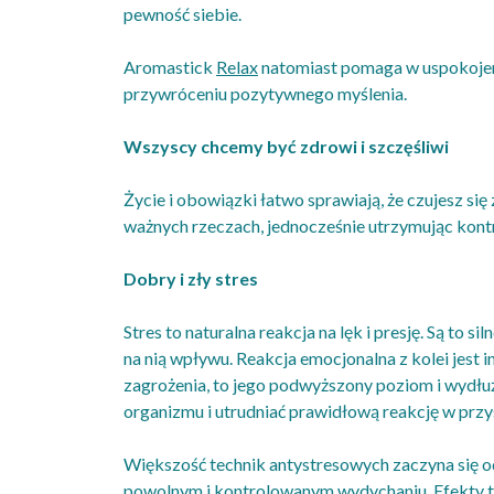
pewność siebie.
Aromastick
Relax
natomiast pomaga w uspokojeni
przywróceniu pozytywnego myślenia.
Wszyscy chcemy być zdrowi i szczęśliwi
Życie i obowiązki łatwo sprawiają, że czujesz 
ważnych rzeczach, jednocześnie utrzymując kont
Dobry i zły stres
Stres to naturalna reakcja na lęk i presję. Są to 
na nią wpływu. Reakcja emocjonalna z kolei jest 
zagrożenia, to jego podwyższony poziom i wydłu
organizmu i utrudniać prawidłową reakcję w przy
Większość technik antystresowych zaczyna się o
powolnym i kontrolowanym wydychaniu. Efekty 