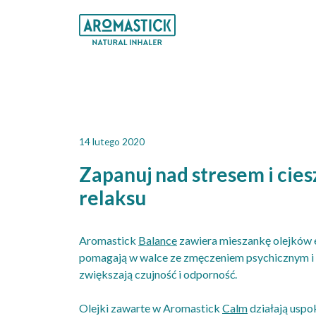
Przejdź
do
treści
14 lutego 2020
Zapanuj nad stresem i ciesz
relaksu
Aromastick
Balance
zawiera mieszankę olejków 
pomagają w walce ze zmęczeniem psychicznym i 
zwiększają czujność i odporność.
Olejki zawarte w Aromastick
Calm
działają uspo