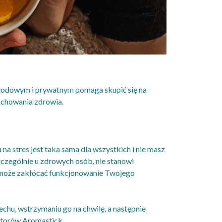
awodowym i prywatnym pomaga skupić się na
achowania zdrowia.
 na stres jest taka sama dla wszystkich i nie masz
zczególnie u zdrowych osób, nie stanowi
s może zakłócać funkcjonowanie Twojego
hu, wstrzymaniu go na chwilę, a następnie
atorów Aromastick.