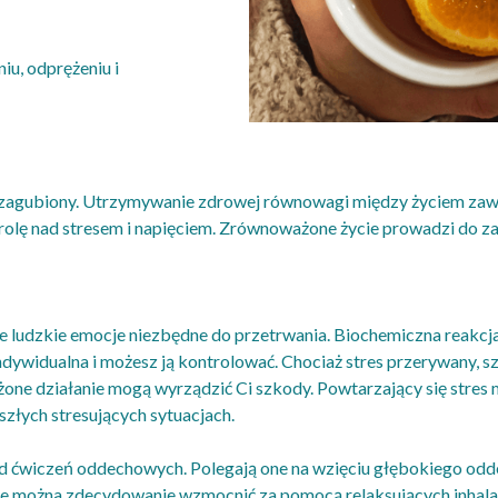
u, odprężeniu i
się zagubiony. Utrzymywanie zdrowej równowagi między życiem z
rolę nad stresem i napięciem. Zrównoważone życie prowadzi do z
silne ludzkie emocje niezbędne do przetrwania. Biochemiczna reakcja
indywidualna i możesz ją kontrolować. Chociaż stres przerywany, s
żone działanie mogą wyrządzić Ci szkody. Powtarzający się stre
szłych stresujących sytuacjach.
d ćwiczeń oddechowych. Polegają one na wzięciu głębokiego oddec
te można zdecydowanie wzmocnić za pomocą relaksujących inhal