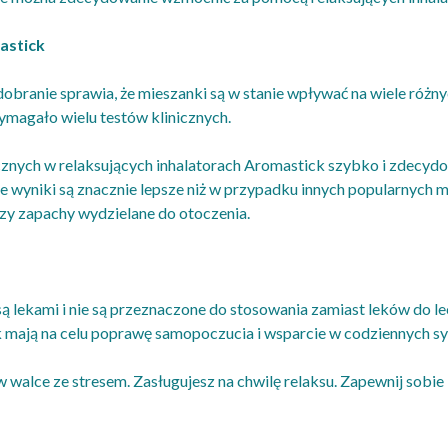
astick
dobranie sprawia, że ​​mieszanki są w stanie wpływać na wiele ró
wymagało wielu testów klinicznych.
cznych w relaksujących inhalatorach Aromastick szybko i zdecyd
nięte wyniki są znacznie lepsze niż w przypadku innych popularnych
zy zapachy wydzielane do otoczenia.
e są lekami i nie są przeznaczone do stosowania zamiast leków do
 mają na celu poprawę samopoczucia i wsparcie w codziennych sy
 walce ze stresem. Zasługujesz na chwilę relaksu. Zapewnij sobie k